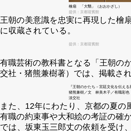
檜扇 「大翳」（おおかざし）
提供：京都迎賓館
王朝の美意識を忠実に再現した檜
に収蔵されている。
提供：京都迎賓館
有職芸術の教科書となる「王朝の
交社・猪熊兼樹著）では、掲載さ
『王朝のかたち－宮廷文化を伝える
猪熊兼樹／文 林美木子／有職彩色
淡交社
また、12年にわたり、京都の夏の
有職の約束事や大和絵の考証の確
では、坂東玉三郎丈の依頼を受け