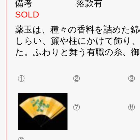
備考 落款有
SOLD
薬玉は、種々の香料を詰めた錦
しらい、簾や柱にかけて飾り
た。ふわりと舞う有職の糸、御
①
②
③
⑦
⑧