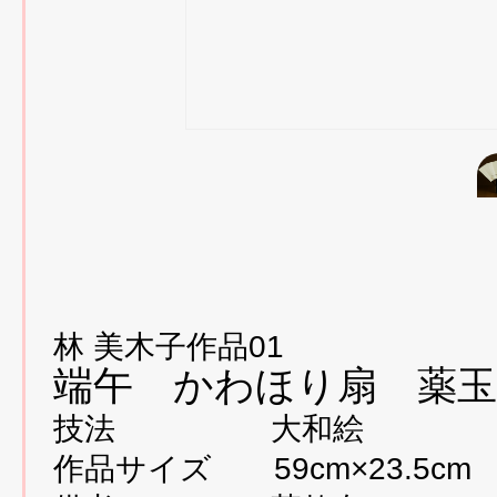
林 美木子作品01
端午 かわほり扇 薬玉
技法 大和絵
作品サイズ 59cm×23.5cm