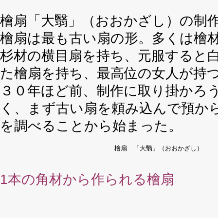
檜扇「大翳」（おおかざし）の制
檜扇は最も古い扇の形。多くは檜
杉材の横目扇を持ち、元服すると
た檜扇を持ち、最高位の女人が持
３０年ほど前、制作に取り掛かろ
く、まず古い扇を頼み込んで預か
を調べることから始まった。
檜扇 「大翳」（おおかざし）
1本の角材から作られる檜扇