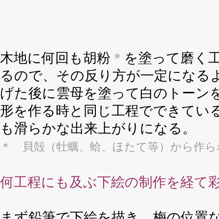
木地に何回も胡粉
＊
を塗って磨く
るので、その反り方が一定になる
げた後に雲母を塗って白のトーン
形を作る時と同じ工程でできてい
も滑らかな出来上がりになる。
＊ 貝殻（牡蠣、蛤、ほたて等）から作ら
何工程にも及ぶ下絵の制作を経て
まず鉛筆で下絵を描き、梅の位置