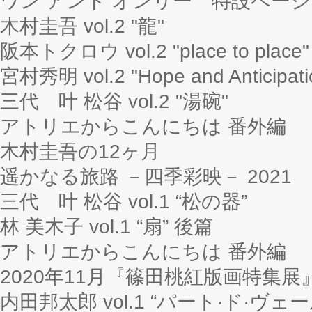
ワン アンド オンリー 特設ページ
木村圭吾 vol.2 "龍"
阪本トクロウ vol.2 "place to place"
宮村秀明 vol.2 "Hope and Anticipati
三代 叶 松谷 vol.2 "湯碗"
アトリエからこんにちは 番外編
木村圭吾の12ヶ月
遥かなる旅路 －四季彩映－ 2021
三代 叶 松谷 vol.1 “松の器”
林 美木子 vol.1 “扇” 後篇
アトリエからこんにちは 番外編
2020年11月『篠田桃紅版画特集
内田邦太郎 vol.1 “パート·ド·ヴェー