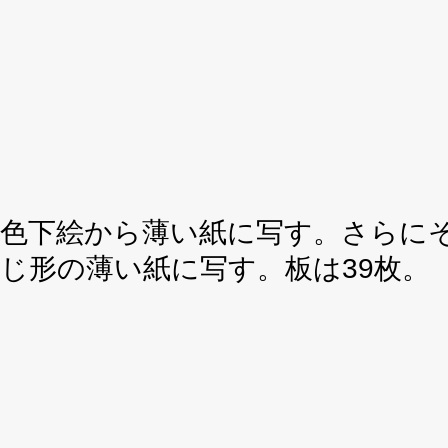
色下絵から薄い紙に写す。さらに
じ形の薄い紙に写す。板は39枚。