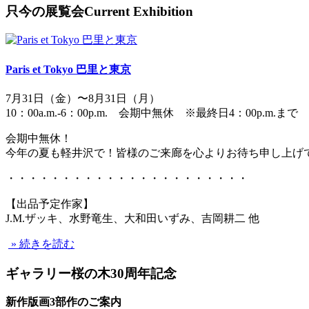
只今の展覧会
Current Exhibition
Paris et Tokyo 巴里と東京
7月31日（金）〜8月31日（月）
10：00a.m.-6：00p.m. 会期中無休 ※最終日4：00p.m.まで
会期中無休！
今年の夏も軽井沢で！皆様のご来廊を心よりお待ち申し上げ
・・・・・・・・・・・・・・・・・・・・・・
【出品予定作家】
J.M.ザッキ、水野竜生、大和田いずみ、吉岡耕二 他
» 続きを読む
ギャラリー桜の木30周年記念
新作版画3部作のご案内