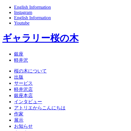
English Information
Instagram
English Information
Youtube
ギャラリー桜の木
銀座
軽井沢
桜の木について
出版
サービス
軽井沢店
銀座本店
インタビュー
アトリエからこんにちは
作家
展示
お知らせ