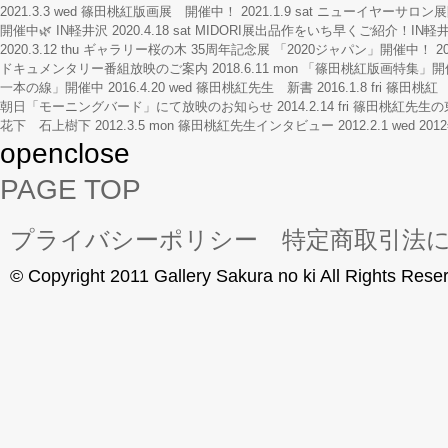
2021.3.3 wed
篠田桃紅版画展 開催中！
2021.1.9 sat
ニューイヤーサロン展
開催中🌿 IN軽井沢
2020.4.18 sat
MIDORI展出品作をいち早くご紹介！IN軽
2020.3.12 thu
ギャラリー桜の木 35周年記念展 「2020ジャパン」開催中！
20
ドキュメンタリー番組放映のご案内
2018.6.11 mon
「篠田桃紅版画特集」開
一本の線」開催中
2016.4.20 wed
篠田桃紅先生 新書
2016.1.8 fri
篠田桃紅 
朝日「モーニングバード」にて放映のお知らせ
2014.2.14 fri
篠田桃紅先生の
花下 石上樹下
2012.3.5 mon
篠田桃紅先生インタビュー
2012.2.1 wed
20
open
close
PAGE TOP
プライバシーポリシー
特定商取引法
© Copyright 2011 Gallery Sakura no ki All Rights Rese