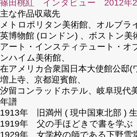
篠田桃紅 インタビュー 2012年
主な作品収蔵先
メトロポリタン美術館、オルブライ
英博物館 (ロンドン) 、ボストン美
アート・インスティテュート・オ
ンハイム美術館、
在アメリカ合衆国日本大使館公邸(ワ
増上寺、京都迎賓館、
汐留コンラッドホテル、岐阜現代
年譜
1913年 旧満州 ( 現中国東北部 ) 
1919年 父の手ほどきで書を学ぶ
1929年 女学校の師である下野