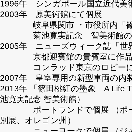
1996年 シンガポール国立近代美
2003年 原美術館にて個展
岐阜県関市 ・市役所内「篠田桃
菊池寛実記念 智美術館のロ
2005年 ニューズウィーク誌「世界
京都迎賓館の貴賓室に作品
コンラッド東京のロビーに壁
2007年 皇室専用の新型車両の内
2013年 「篠田桃紅の墨象 A Life Ti
池寛実記念 智美術館）
ポートランドで個展 （ポート
別展、オレゴン州）
ニューヨークで個展 （ジャパ