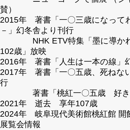
賛）
2015年 著書「一〇三歳になっ
－」幻冬舎より刊行
NHK ETV特集「墨に導かれ
102歳」放映
2016年 著書「人生は一本の線」
2017年 著書「一〇五歳、死ね
著書「桃紅一〇五歳 好きな
2021年 逝去 享年107歳
2024年 岐阜現代美術館桃紅館 開
展覧会情報