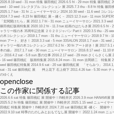
2026.8.19 wed - 31 mon
特集 篠田桃紅
2026.6.5 fri - 29 mon
特集 篠田桃紅
2
wed - 10 wed
コレクタブル コレクション 展
2025.7.3 thu - 8.8 fri
特集 篠田
2025.1.7 tue - 31 fri
ニューイヤーサロン
2024.10.30 wed - 11.6 wed
コレコレ
2024.7.3 wed - 8.23 fri
篠田桃紅 展 – 繙く－
2023.12.3 sun - 11 mon
SUPE
「玄関開けたら」展
2022.1.7 fri - 31 mon
ニューイヤーサロン
2021.3.3 wed 
篠田桃紅版画特集展
2020.10.2 fri - 11.3 tue
絵画のはたらき展
2020.6.5 fri -
ャラリー桜の木 35周年記念展 ２０２０ジャパン PartⅡ
2020.3.5 thu - 25 we
の木コレクション
2019.1.7 mon - 31 thu
ニューイヤーサロン
2018.9.7 fri - 
mon
アート、好き！
2018.3.3 sat - 5 mon
33SALON
2018.1.7 sun - 31 wed
ギャラリー桜の木コレクション
2017.6.2 fri - 30 fri
アート好き！展
2017.5.1 
本の線』
2017.1.7 sat - 30 mon
ニューイヤーサロン
2016.8.17 wed - 11.10 t
ン
2016.4.2 sat - 5.8 sun
墨の仕事
2016.2.17 wed - 29 mon
さくらさくら展
- 16 wed
篠田桃紅 版画特集展
2015.8.24 mon - 31 mon
吉岡耕二 特集展
2
wed
篠田桃紅特集展
2014.9.6 sat - 20 sat
篠田桃紅展 「そらみつ」
2014.1
sat - 31 sat
篠田桃紅 展 艸上花下 石上樹下
2011.4.26 tue - 5.30 mon
チ
のゆくえ
open
close
この作家に関係する記事
2026.6.6 sat
特集 篠田桃紅 展 開催中！IN軽井沢
2026.3.9 mon
HANAMI展
2025.5.2 fri
特集 篠田桃紅 展 開催中！IN軽井沢
2025.1.15 wed
ニューイヤー
田桃紅 特集展 開催中！IN軽井沢
2024.7.20 sat
篠田桃紅展 -繙く- 開催中！
2022.9.10 sat
時季のたのしみとおもてなし展 開催中！
2022.1.24 mon
ニュ