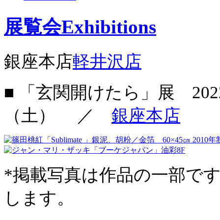
展覧会
Exhibitions
銀座本店
軽井沢店
■ 「玄関開けたら」展
20
（土）
／
銀座本店
*掲載写真は作品の一部で
します。