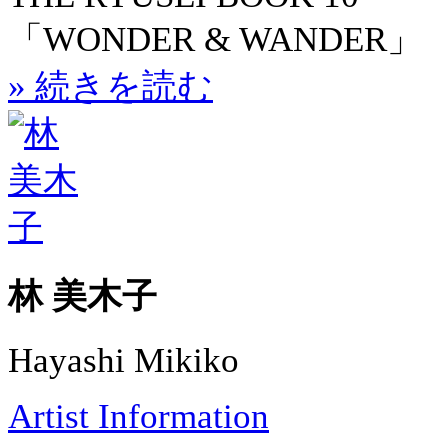
「WONDER & WANDER」
» 続きを読む
林 美木子
Hayashi Mikiko
Artist Information