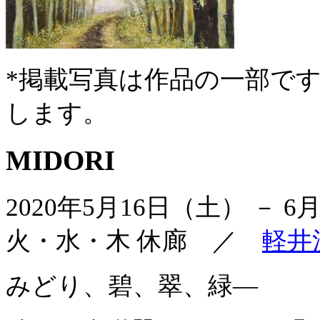
*掲載写真は作品の一部で
します。
MIDORI
2020年5月16日（土） － 
火・水・木 休廊 ／
軽井
みどり、碧、翠、緑―