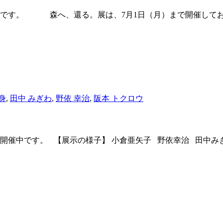
催中です。 森へ、還る。展は、7月1日（月）まで開催してお
身
,
田中 みぎわ
,
野依 幸治
,
阪本 トクロウ
催中です。 【展示の様子】 小倉亜矢子 野依幸治 田中みぎわ 