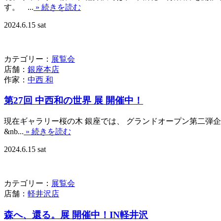
す。 ...
» 続きを読む
2024.6.15 sat
カテゴリー：
展覧会
店舗：
銀座本店
作家：
中西 和
第27回 中西和の世界 展 開催中！
現在ギャラリー桜の木 銀座では、 グランドオープン
&nb...
» 続きを読む
2024.6.15 sat
カテゴリー：
展覧会
店舗：
軽井沢店
森へ、還る。展 開催中！IN軽井沢