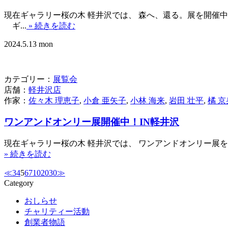
現在ギャラリー桜の木 軽井沢では、 森へ、還る。展を開
ギ...
» 続きを読む
2024.5.13 mon
カテゴリー：
展覧会
店舗：
軽井沢店
作家：
佐々木 理恵子
,
小倉 亜矢子
,
小林 海来
,
岩田 壮平
,
橘 京
ワンアンドオンリー展開催中！IN軽井沢
現在ギャラリー桜の木 軽井沢では、 ワンアンドオンリー展を開
» 続きを読む
≪
3
4
5
6
7
10
20
30
≫
Category
おしらせ
チャリティー活動
創業者物語