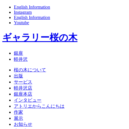
English Information
Instagram
English Information
Youtube
ギャラリー桜の木
銀座
軽井沢
桜の木について
出版
サービス
軽井沢店
銀座本店
インタビュー
アトリエからこんにちは
作家
展示
お知らせ