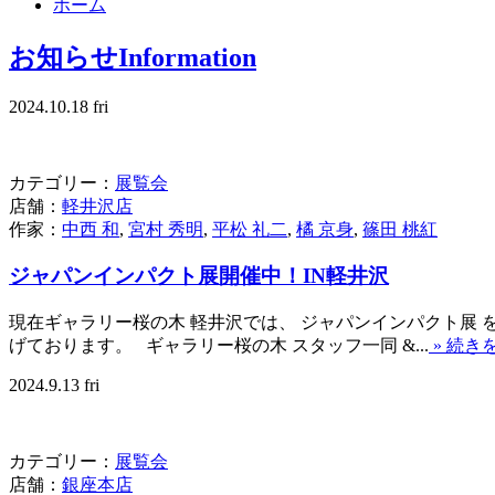
ホーム
お知らせ
Information
2024.10.18 fri
カテゴリー：
展覧会
店舗：
軽井沢店
作家：
中西 和
,
宮村 秀明
,
平松 礼二
,
橘 京身
,
篠田 桃紅
ジャパンインパクト展開催中！IN軽井沢
現在ギャラリー桜の木 軽井沢では、 ジャパンインパクト展
げております。 ギャラリー桜の木 スタッフ一同 &...
» 続き
2024.9.13 fri
カテゴリー：
展覧会
店舗：
銀座本店