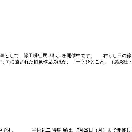
企画として、篠田桃紅展 -繙く- を開催中です。 在りし日
トリエに遺された抽象作品のほか、「一字ひとこと」（講談社・198
催中です。 平松礼二 特集 展は、7月29日（月）まで開催