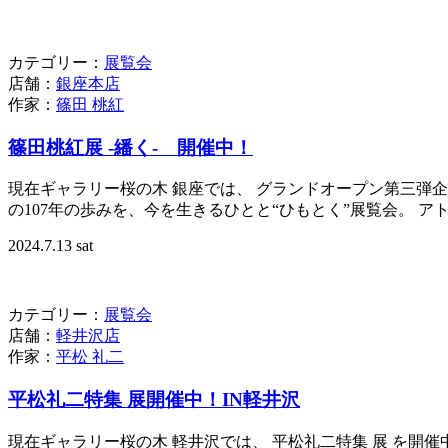
カテゴリー：
展覧会
店舗：
銀座本店
作家：
篠田 桃紅
篠田桃紅展 -繙く- 開催中！
現在ギャラリー桜の木 銀座では、 グランドオープン第三弾
の107年の歩みを、今を生きるひとと“ひもとく”展覧会。 ア
2024.7.13 sat
カテゴリー：
展覧会
店舗：
軽井沢店
作家：
平松 礼二
平松礼二特集 展開催中！IN軽井沢
現在ギャラリー桜の木 軽井沢では、 平松礼二特集 展 を開