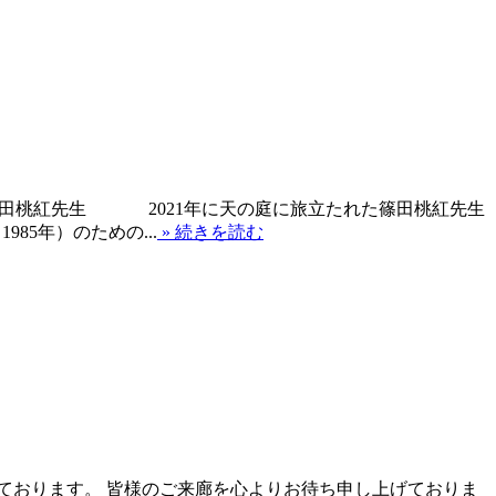
の篠田桃紅先生 2021年に天の庭に旅立たれた篠田桃紅先生
5年）のための...
» 続きを読む
しております。 皆様のご来廊を心よりお待ち申し上げておりま