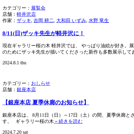
カテゴリー：
展覧会
店舗：
軽井沢店
作家：
ザッキ
,
吉岡 耕二
,
大和田 いずみ
,
水野 竜生
8/11(日)ザッキ先生が軽井沢に！
現在ギャラリー桜の木 軽井沢では、 やっぱり油絵が好き。展を開
のためにザッキ先生が描いてくださった新作も多数展示しており
2024.8.1 thu
カテゴリー：
おしらせ
店舗：
銀座本店
【銀座本店 夏季休廊のお知らせ】
銀座本店は、 8月11日（日）～17日（土）の間、夏季休廊
す。 ギャラリー桜の木
» 続きを読む
2024.7.20 sat