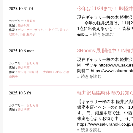
2025.10.31 fri
今年は11/24まで！ IN軽
現在ギャラリー桜の木 軽井沢で
カテゴリー：
展覧会
今年の軽井沢店は、11月24
店舗：
軽井沢店
1点に出会えるかも・・ 皆
作家：
ガントナー
,
ザッキ
,
井上 公三
,
佐々木
&nb...
» 続きを読む
理恵子
,
小倉 亜矢子
2025.10.6 mon
3Rooms 展 開催中！IN
現在ギャラリー桜の木 軽井沢で
カテゴリー：
おしらせ
M・ザッキ https://www.sakurano
店舗：
軽井沢店
岡耕二 https://www.sakuranoki.c
作家：
ザッキ
,
吉岡 耕二
,
大和田 いずみ
,
小倉
» 続きを読む
亜矢子
2025.10.3 fri
軽井沢店臨時休廊のお知
【ギャラリー桜の木 軽井沢店
カテゴリー：
おしらせ
銀座本店イベントのため、 1
店舗：
軽井沢店
す。 尚、銀座本店では、中西
来廊を心よりお待ち申し上げ
https://www.sakuranoki.co
» 続きを読む