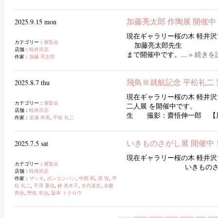
2025.9.15 mon
加藤亮太郎 作陶展 開催中
現在ギャラリー桜の木 軽井沢
カテゴリー：
展覧会
加藤亮太郎先生 加藤亮
店舗：
軽井沢店
まで開催中です。...
» 続きを
作家：
加藤 亮太郎
2025.8.7 thu
飛鳥Ⅲ就航記念 平松礼二 
現在ギャラリー桜の木 軽井沢
カテゴリー：
展覧会
二人展 を開催中です。 
店舗：
軽井沢店
生 撮影：齋悟伸一郎 【
作家：
室瀬 和美
,
平松 礼二
2025.7.5 sat
いきものさがし展 開催中！
現在ギャラリー桜の木 軽井沢
カテゴリー：
展覧会
いきものさがし展
店舗：
軽井沢店
作家：
ザッキ
,
ボンコンパン
,
中西 和
,
原 智
,
平
松 礼二
,
平澤 重信
,
林 美木子
,
水代達史
,
永樂
而全
,
野依 幸治
,
阪本 トクロウ