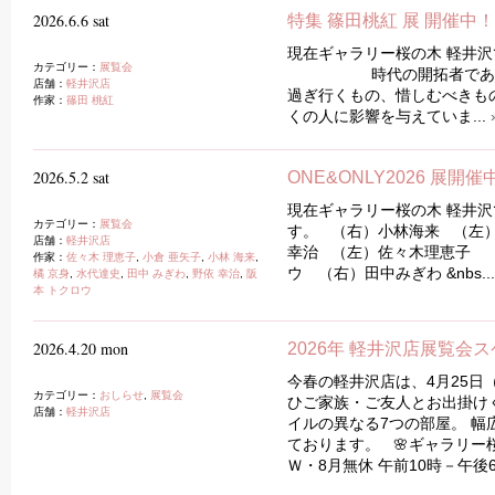
2026.6.6 sat
特集 篠田桃紅 展 開催中！
現在ギャラリー桜の木 軽井沢
カテゴリー：
展覧会
時代の開拓者であり続け
店舗：
軽井沢店
過ぎ行くもの、惜しむべきも
作家：
篠田 桃紅
くの人に影響を与えていま...
2026.5.2 sat
ONE&ONLY2026 展開
現在ギャラリー桜の木 軽井沢では
カテゴリー：
展覧会
す。 （右）小林海来 （左
店舗：
軽井沢店
幸治 （左）佐々木理恵子 
作家：
佐々木 理恵子
,
小倉 亜矢子
,
小林 海来
,
ウ （右）田中みぎわ &nbs...
橘 京身
,
水代達史
,
田中 みぎわ
,
野依 幸治
,
阪
本 トクロウ
2026.4.20 mon
2026年 軽井沢店展覧会
今春の軽井沢店は、4月25日
カテゴリー：
おしらせ
,
展覧会
ひご家族・ご友人とお出掛け
店舗：
軽井沢店
イルの異なる7つの部屋。 
ております。 🌸ギャラリー
Ｗ・8月無休 午前10時－午後6.