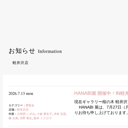
お知らせ
Information
軽井沢店
2026.7.13 mon
HANABI展 開催中！IN軽
現在ギャラリー桜の木 軽井沢
カテゴリー：
展覧会
HANABI 展は、7月27日
店舗：
軽井沢店
りお待ち申し上げております。 
作家：
大和田 いずみ
,
小倉 亜矢子
,
木村 圭吾
,
橘 京身
,
水野 竜生
,
阪本 トクロウ