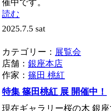
催中です。 いきも
読む
2025.7.5 sat
カテゴリー：
展覧会
店舗：
銀座本店
作家：
篠田 桃紅
特集 篠田桃紅 展 開催中！
現在ギャラリー桜の木 銀座で