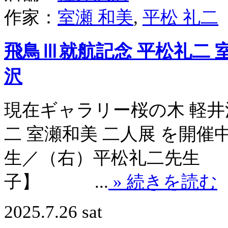
作家：
室瀬 和美
,
平松 礼二
飛鳥Ⅲ就航記念 平松礼二 室
沢
現在ギャラリー桜の木 軽井
二 室瀬和美 二人展 を
生／（右）平松礼二先生 
子】 ...
» 続きを読む
2025.7.26 sat