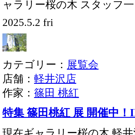
ャラリー桜の木 スタッフ一同 &
2025.5.2 fri
カテゴリー：
展覧会
店舗：
軽井沢店
作家：
篠田 桃紅
特集 篠田桃紅 展 開催中！
現在ギャラリー桜の木 軽井沢