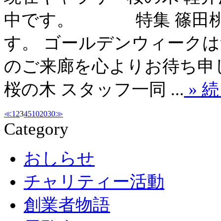
中です。 特集 篠田桃紅
す。 ゴールデンウィークは
のご来廊を心よりお待ち申
桜の木 スタッフ一同 ...
» 
≪
1
2
3
4
5
10
20
30
≫
Category
おしらせ
チャリティー活動
創業者物語