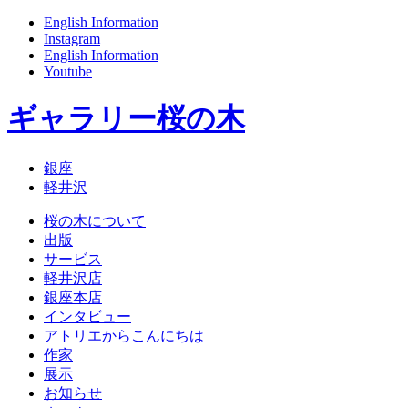
English Information
Instagram
English Information
Youtube
ギャラリー桜の木
銀座
軽井沢
桜の木について
出版
サービス
軽井沢店
銀座本店
インタビュー
アトリエからこんにちは
作家
展示
お知らせ