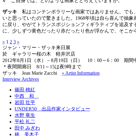
V
ご自身では、どのような画家ととらえていますか。
ザッキ
私はコンテンポラリーな画家ではありません。でも、
いと思っていたので驚きました。1968年頃は自ら喜んで抽
に戻り、やがてトランスポジションフィギラティブを追及する
に、少しずつ黄色だったり赤だったり色が浮かんで、そこか
»
1
2
3
»
ジャン・マリー・ザッキ来日展
於 ギャラリー桜の木 軽井沢店
2012年8月1日（水）－8月19日（日） 10：00～6：00 期
＊夜間開廊日 8/11～15は夜9時まで
ザッキ Jean Marie Zacchi
» Artist Information
Interview Archives
篠田 桃紅
中西 和
岩田 壮平
UNDER50 出品作家インタビュー
水野 竜生
平松 礼二
田中 みぎわ
林 美木子