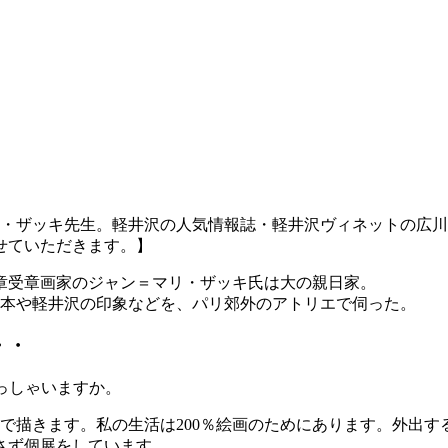
ー・ザッキ先生。軽井沢の人気情報誌・軽井沢ヴィネットの広
させていただきます。】
章受章画家のジャン＝マリ・ザッキ氏は大の親日家。
日本や軽井沢の印象などを、パリ郊外のアトリエで伺った。
・・
っしゃいますか。
こで描きます。私の生活は200％絵画のためにあります。外出
かさず個展をしています。