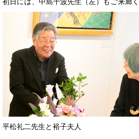
初日には、中島千波先生（左）もご来廊
平松礼二先生と裕子夫人