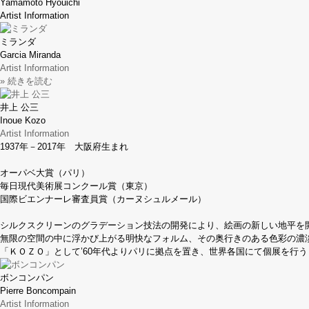
Yamamoto Hyouichi
Artist Information
ミランダ
Garcia Miranda
Artist Information
» 続きを読む
井上 公三
Inoue Kozo
Artist Information
1937年－2017年 大阪府生まれ
オーパベ大賞（パリ）
毎日現代美術展コンクール賞（東京）
国際ビエンナーレ審査員賞（カーヌシュルメール）
シルクスクリーンのグラデーション技法の開発により、絵画の新しい地平を
無限の空間の中に浮かび上がる明快なフォルム、その奥行きのある色彩の濃
「ＫＯＺＯ」として’60年代よりパリに拠点を置き、世界各国にて個展を行
ボンコンパン
Pierre Boncompain
Artist Information