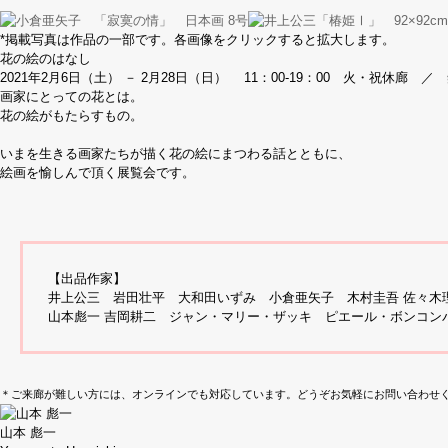
*掲載写真は作品の一部です。各画像をクリックすると拡大します。
花の絵のはなし
2021年2月6日（土） － 2月28日（日）
11：00-19：00 火・祝休廊 ／
画家にとっての花とは。
花の絵がもたらすもの。
いまを生きる画家たちが描く花の絵にまつわる話とともに、
絵画を愉しんで頂く展覧会です。
【出品作家】
井上公三 岩田壮平 大和田いずみ 小倉亜矢子 木村圭吾 佐々木
山本彪一 吉岡耕二 ジャン・マリー・ザッキ ピエール・ボンコン
＊ご来廊が難しい方には、オンラインでも対応しています。どうぞお気軽にお問い合わせ
山本 彪一