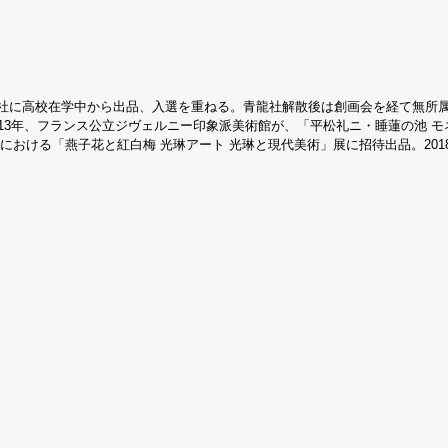
社に高校在学中から出品、入選を重ねる。青龍社解散後は創画会を経て無所属で作
013年、フランス公立ジヴェルニー印象派美術館が、「平松礼ニ・睡蓮の池 モ
における「燕子花と紅白梅 光琳アート 光琳と現代美術」展に招待出品。2018