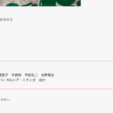
銀座本店
理恵子 中西和 平松礼二 水野竜生
パン ガルシア・ミランダ ほか
ください。