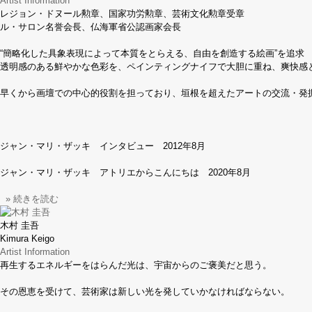
Artist Information
レジョン・ドヌール勲章、国家功労勲章、芸術文化勲章受章
ル・サロン名誉会長、仏海軍省公認画家会長
“簡略化した具象表現によって本質をとらえる、自由を創造する絵画”を追求
透明感のある鮮やかな色彩を、ペインティングナイフで大胆に重ね、爽快感
早くから画壇での中心的役割を担っており、垣根を超えたアートの交流・発
ジャン・マリ・ザッキ インタビュー 2012年8月
ジャン・マリ・ザッキ アトリエからこんにちは 2020年8月
» 続きを読む
木村 圭吾
Kimura Keigo
Artist Information
再生するエネルギーをはらんだ光は、宇宙からのご褒美だと思う。
その恩恵を受けて、芸術家は新しい光を発していかなければならない。