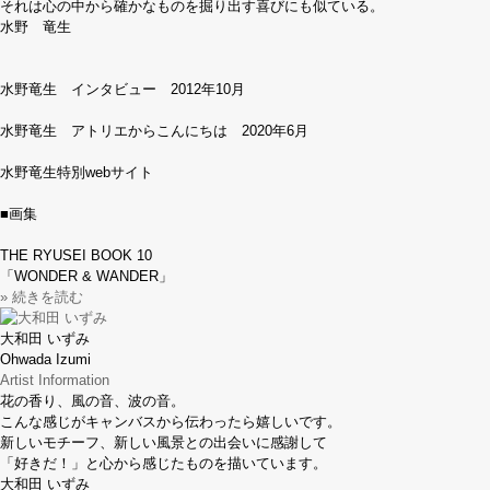
それは心の中から確かなものを掘り出す喜びにも似ている。
水野 竜生
水野竜生 インタビュー 2012年10月
水野竜生 アトリエからこんにちは 2020年6月
水野竜生特別webサイト
■画集
THE RYUSEI BOOK 10
「WONDER & WANDER」
» 続きを読む
大和田 いずみ
Ohwada Izumi
Artist Information
花の香り、風の音、波の音。
こんな感じがキャンバスから伝わったら嬉しいです。
新しいモチーフ、新しい風景との出会いに感謝して
「好きだ！」と心から感じたものを描いています。
大和田 いずみ