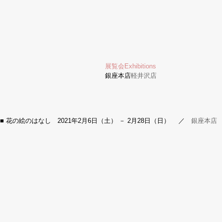
展覧会
Exhibitions
銀座本店
軽井沢店
■ 花の絵のはなし
2021年2月6日（土） － 2月28日（日）
／
銀座本店