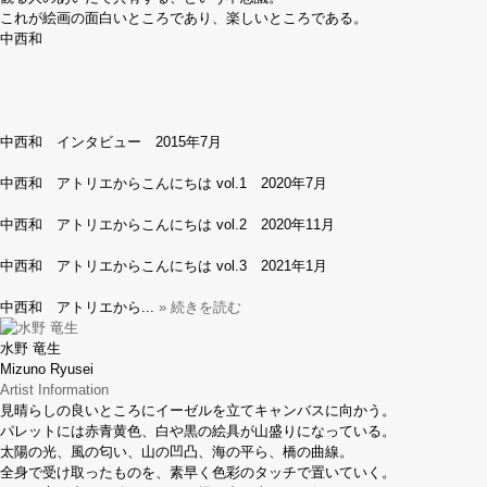
これが絵画の面白いところであり、楽しいところである。
中西和
中西和 インタビュー 2015年7月
中西和 アトリエからこんにちは vol.1 2020年7月
中西和 アトリエからこんにちは vol.2 2020年11月
中西和 アトリエからこんにちは vol.3 2021年1月
中西和 アトリエから...
» 続きを読む
水野 竜生
Mizuno Ryusei
Artist Information
見晴らしの良いところにイーゼルを立てキャンバスに向かう。
パレットには赤青黄色、白や黒の絵具が山盛りになっている。
太陽の光、風の匂い、山の凹凸、海の平ら、橋の曲線。
全身で受け取ったものを、素早く色彩のタッチで置いていく。