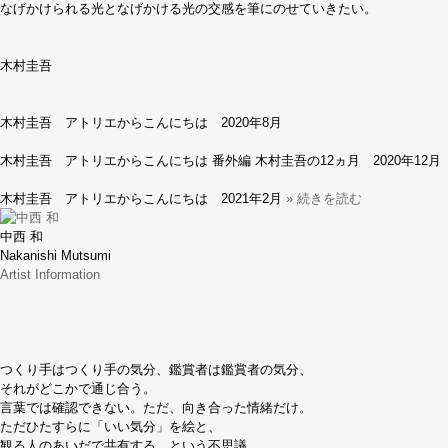
なげかけられる光となげかける光の交感を筆にのせていきたい。
木村圭吾
木村圭吾 アトリエからこんにちは 2020年8月
木村圭吾 アトリエからこんにちは 番外編 木村圭吾の12ヵ月 2020年12月
木村圭吾 アトリエからこんにちは 2021年2月
» 続きを読む
中西 和
Nakanishi Mutsumi
Artist Information
つくり手はつくり手の気分、鑑賞者は鑑賞者の気分、
それがどこかで通じ合う。
言葉では確認できない。ただ、向き合った情緒だけ。
ただひたすらに「いい気分」を絵と、
観る人のあいだで共有する、という不思議。