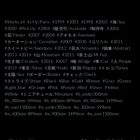
#Works all
#パリ/Paris
#1999
#2001
#1998
#2003
#海/Sea
#2000
#Pick Up
#2004
#販売可/Available
#制作年
#2006
#花/Flower
#2007
#2008
#アネモネ/Anemone
#カーネーション/Carnation
#2009
#2010
#ユリ/Lily
#2011
#スイートピー/Sweetpea
#2012
#花火/fireworks
#抽象/Abstract
#2013
#2014
#山/Mountain
#2015
#富士山/Mt.Fuji
#生き物/Creature
#2016
#2017
#橋/Bridge
#車/Car
#人/People
#2019
#東京/Tokyo
#京都/Kyoto
#新潟/Niigata
#トルコ/Turkey
#太陽/Sun
#ボーダー/Border
#チェック/Check
#ストライプ/Stripe
#Black
#Blue
#Gold
#Brown
#Gray
#Green
#Light_blue
#Orange
#Pink
#Purple
#Red
#Silver
#Yellow
#White
#ミニアチュール/Miniature
#h_under300mm
#h_300mm-599mm
#h_600mm-899mm
#h_900mm-1499mm
#h_over1500mm
#w_under300mm
#w_300mm-599mm
#w_600mm-899mm
#w_900mm-1499mm
#w_over1500mm