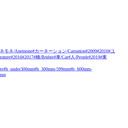
ネモネ/Anemone
#カーネーション/Carnation
#2009
#2010
#ユ
ature
#2016
#2017
#橋/Bridge
#車/Car
#人/People
#2019
#東
re
#h_under300mm
#h_300mm-599mm
#h_600mm-
0mm