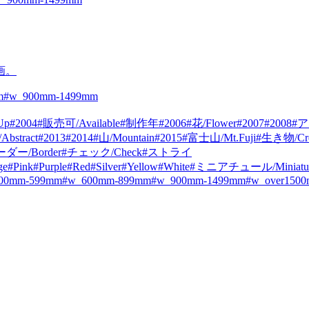
画。
m
#w_900mm-1499mm
Up
#2004
#販売可/Available
#制作年
#2006
#花/Flower
#2007
#2008
#ア
bstract
#2013
#2014
#山/Mountain
#2015
#富士山/Mt.Fuji
#生き物/Cre
ダー/Border
#チェック/Check
#ストライ
ge
#Pink
#Purple
#Red
#Silver
#Yellow
#White
#ミニアチュール/Miniatu
00mm-599mm
#w_600mm-899mm
#w_900mm-1499mm
#w_over150