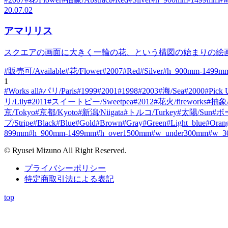
20.07.02
アマリリス
スクエアの画面に大きく一輪の花、という構図の始まりの絵
#販売可/Available
#花/Flower
#2007
#Red
#Silver
#h_900mm-1499m
1
#Works all
#パリ/Paris
#1999
#2001
#1998
#2003
#海/Sea
#2000
#Pick 
リ/Lily
#2011
#スイートピー/Sweetpea
#2012
#花火/fireworks
#抽象/A
京/Tokyo
#京都/Kyoto
#新潟/Niigata
#トルコ/Turkey
#太陽/Sun
#ボー
プ/Stripe
#Black
#Blue
#Gold
#Brown
#Gray
#Green
#Light_blue
#Oran
899mm
#h_900mm-1499mm
#h_over1500mm
#w_under300mm
#w_3
© Ryusei Mizuno All Right Reserved.
プライバシーポリシー
特定商取引法による表記
top