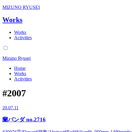
MIZUNO RYUSEI
Works
Works
Activities
Mizuno Ryusei
Home
Works
Activities
#2007
20.07.11
蘭バンダ no.2716
#2007
#花/Flower
#抽象/Abstract
#Red
#Silver
#h_900mm-1499mm
#