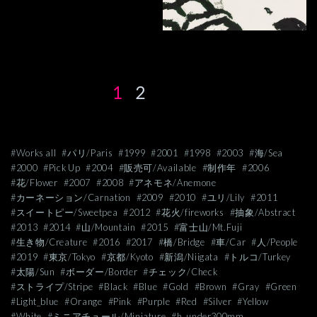
1
2
#Works all
#パリ/Paris
#1999
#2001
#1998
#2003
#海/Sea
#2000
#Pick Up
#2004
#販売可/Available
#制作年
#2006
#花/Flower
#2007
#2008
#アネモネ/Anemone
#カーネーション/Carnation
#2009
#2010
#ユリ/Lily
#2011
#スイートピー/Sweetpea
#2012
#花火/fireworks
#抽象/Abstract
#2013
#2014
#山/Mountain
#2015
#富士山/Mt.Fuji
#生き物/Creature
#2016
#2017
#橋/Bridge
#車/Car
#人/People
#2019
#東京/Tokyo
#京都/Kyoto
#新潟/Niigata
#トルコ/Turkey
#太陽/Sun
#ボーダー/Border
#チェック/Check
#ストライプ/Stripe
#Black
#Blue
#Gold
#Brown
#Gray
#Green
#Light_blue
#Orange
#Pink
#Purple
#Red
#Silver
#Yellow
#White
#ミニアチュール/Miniature
#h_under300mm