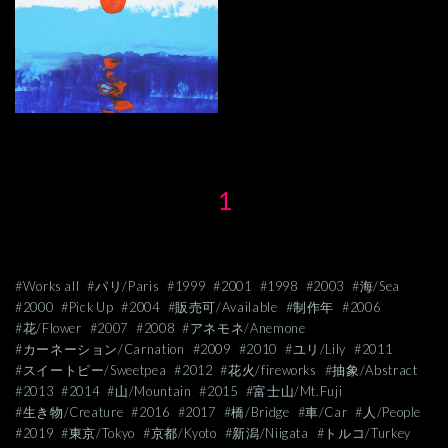
1
#Works all
#パリ/Paris
#1999
#2001
#1998
#2003
#海/Sea
#2000
#Pick Up
#2004
#販売可/Available
#制作年
#2006
#花/Flower
#2007
#2008
#アネモネ/Anemone
#カーネーション/Carnation
#2009
#2010
#ユリ/Lily
#2011
#スイートピー/Sweetpea
#2012
#花火/fireworks
#抽象/Abstract
#2013
#2014
#山/Mountain
#2015
#富士山/Mt.Fuji
#生き物/Creature
#2016
#2017
#橋/Bridge
#車/Car
#人/People
#2019
#東京/Tokyo
#京都/Kyoto
#新潟/Niigata
#トルコ/Turkey