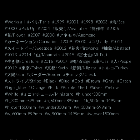
#Works all
#パリ/Paris
#1999
#2001
#1998
#2003
#海/Sea
#2000
#Pick Up
#2004
#販売可/Available
#制作年
#2006
#花/Flower
#2007
#2008
#アネモネ/Anemone
#カーネーション/Carnation
#2009
#2010
#ユリ/Lily
#2011
#スイートピー/Sweetpea
#2012
#花火/fireworks
#抽象/Abstract
#2013
#2014
#山/Mountain
#2015
#富士山/Mt.Fuji
#生き物/Creature
#2016
#2017
#橋/Bridge
#車/Car
#人/People
#2019
#東京/Tokyo
#京都/Kyoto
#新潟/Niigata
#トルコ/Turkey
#太陽/Sun
#ボーダー/Border
#チェック/Check
#ストライプ/Stripe
#Black
#Blue
#Gold
#Brown
#Gray
#Green
#Light_blue
#Orange
#Pink
#Purple
#Red
#Silver
#Yellow
#White
#ミニアチュール/Miniature
#h_under300mm
#h_300mm-599mm
#h_600mm-899mm
#h_900mm-1499mm
#h_over1500mm
#w_under300mm
#w_300mm-599mm
#w_600mm-899mm
#w_900mm-1499mm
#w_over1500mm