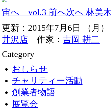
宙へ vol.3
前へ
次へ
林美木
更新：2015年7月6日 （
井沢店
作家：
吉岡 耕二
Category
おしらせ
チャリティー活動
創業者物語
展覧会