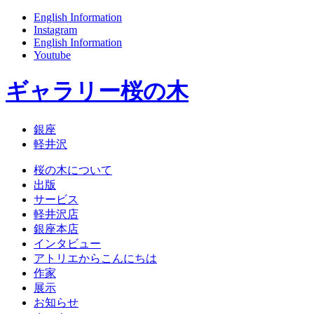
English Information
Instagram
English Information
Youtube
ギャラリー桜の木
銀座
軽井沢
桜の木について
出版
サービス
軽井沢店
銀座本店
インタビュー
アトリエからこんにちは
作家
展示
お知らせ