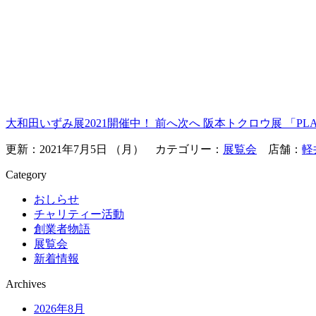
大和田いずみ展2021開催中！
前へ
次へ
阪本トクロウ展 「PLAC
更新：2021年7月5日 （月） カテゴリー：
展覧会
店舗：
軽
Category
おしらせ
チャリティー活動
創業者物語
展覧会
新着情報
Archives
2026年8月