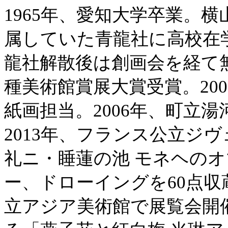
1965年、愛知大学卒業。
属していた青龍社に高校在
龍社解散後は創画会を経て無
種美術館賞展大賞受賞。20
紙画担当。2006年、町立
2013年、フランス公立ジ
礼ニ・睡蓮の池 モネヘの
ー、ドローイングを60点収
立アジア美術館で展覧会開催