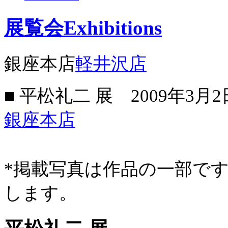
展覧会
Exhibitions
銀座本店
軽井沢店
■ 平松礼二 展
2009年3月
銀座本店
*掲載写真は作品の一部で
します。