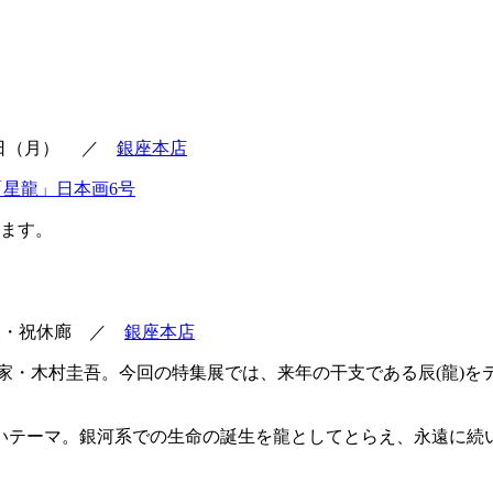
0日（月）
／
銀座本店
します。
0 火・祝休廊 ／
銀座本店
画家・木村圭吾。今回の特集展では、来年の干支である辰(龍)を
いテーマ。銀河系での生命の誕生を龍としてとらえ、永遠に続