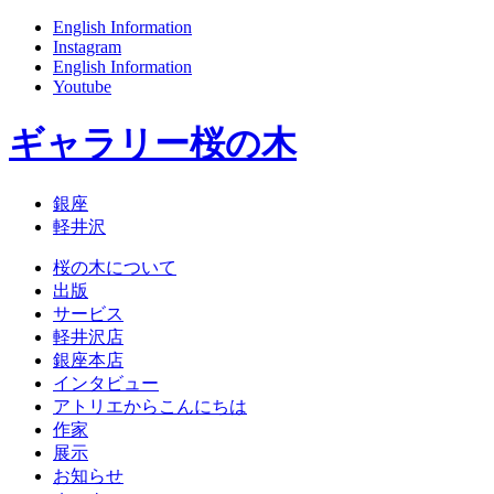
English Information
Instagram
English Information
Youtube
ギャラリー桜の木
銀座
軽井沢
桜の木について
出版
サービス
軽井沢店
銀座本店
インタビュー
アトリエからこんにちは
作家
展示
お知らせ