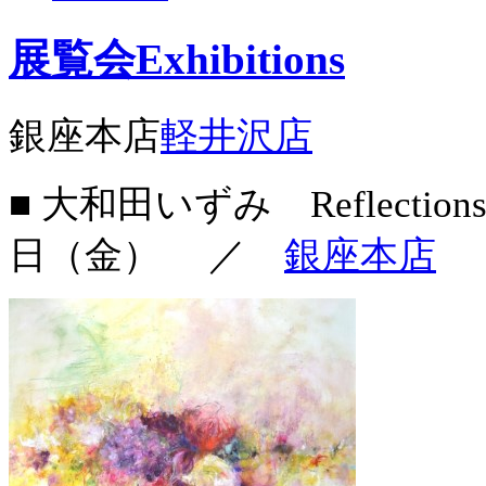
展覧会
Exhibitions
銀座本店
軽井沢店
■ 大和田いずみ Reflectio
日（金）
／
銀座本店