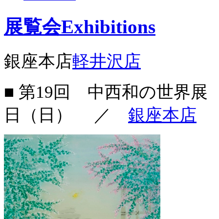
展覧会
Exhibitions
銀座本店
軽井沢店
■ 第19回 中西和の世界
日（日）
／
銀座本店