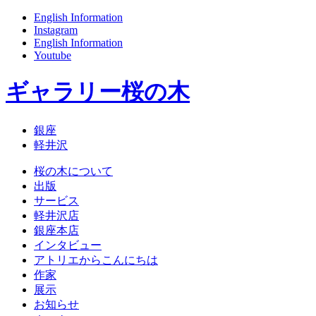
English Information
Instagram
English Information
Youtube
ギャラリー桜の木
銀座
軽井沢
桜の木について
出版
サービス
軽井沢店
銀座本店
インタビュー
アトリエからこんにちは
作家
展示
お知らせ