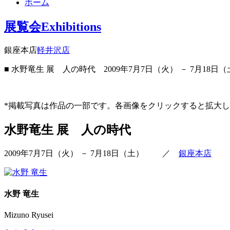
ホーム
展覧会
Exhibitions
銀座本店
軽井沢店
■ 水野竜生 展 人の時代
2009年7月7日（火） － 7月18日
*掲載写真は作品の一部です。各画像をクリックすると拡大
水野竜生 展 人の時代
2009年7月7日（火） － 7月18日（土）
／
銀座本店
水野 竜生
Mizuno Ryusei