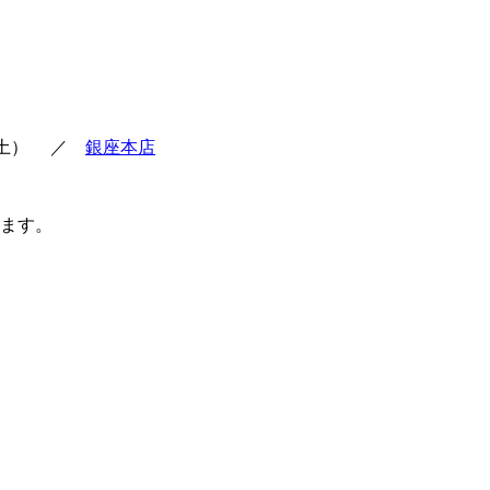
（土）
／
銀座本店
します。