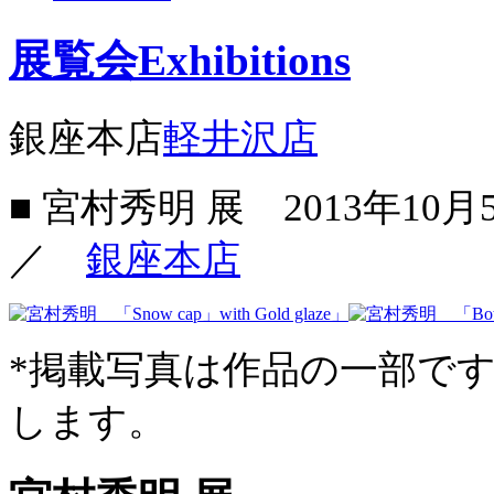
展覧会
Exhibitions
銀座本店
軽井沢店
■ 宮村秀明 展
2013年10
／
銀座本店
*掲載写真は作品の一部で
します。