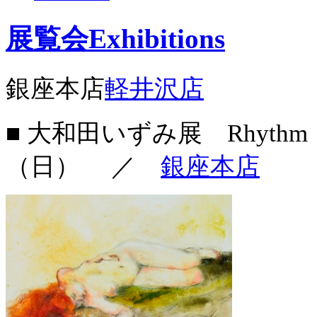
展覧会
Exhibitions
銀座本店
軽井沢店
■ 大和田いずみ展 Rhyth
（日）
／
銀座本店