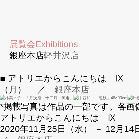
展覧会
Exhibitions
銀座本店
軽井沢店
■ アトリエからこんにちは 
（月）
／
銀座本店
*掲載写真は作品の一部です。各画
アトリエからこんにちは Ⅸ
2020年11月25日（水） － 12月1