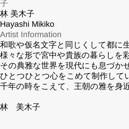
林 美木子
Hayashi Mikiko
Artist Information
和歌や仮名文字と同じくして都に
様々な形で宮中や貴族の暮らしを
その典雅な世界を現代にも息づか
ひとつひとつ心をこめて制作して
千年の時をこえて、王朝の雅を身
林 美木子