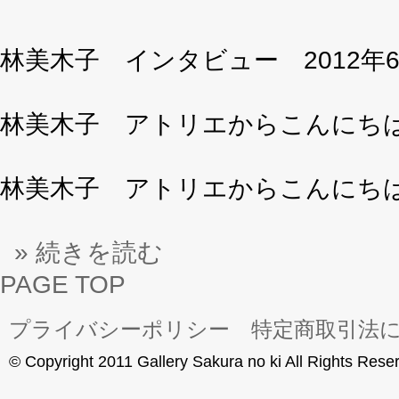
林美木子 インタビュー 2012年
林美木子 アトリエからこんにちはvol
林美木子 アトリエからこんにちはvol
» 続きを読む
PAGE TOP
プライバシーポリシー
特定商取引法
© Copyright 2011 Gallery Sakura no ki All Rights Rese