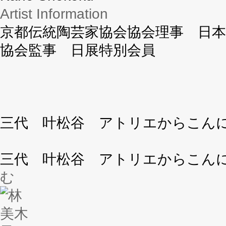
Artist Information
京都伝統陶芸家協会協会理事 日本
協会監事 日展特別会員
三代 叶松谷 アトリエからこんにちはv
三代 叶松谷 アトリエからこんにちはv
む