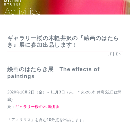
ギャラリー桜の木軽井沢の『絵画のはたら
き』展に参加出品します！
JP
EN
絵画のはたらき展 The effects of
paintings
2020年10月2日（金）－11月3日（火）＊火·水·木 休廊(祝日は開
廊)
於：
ギャラリー桜の木 軽井沢
「アマリリス」を含む10数点を出品します。