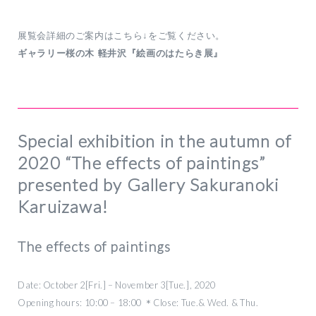
展覧会詳細のご案内はこちら↓をご覧ください。
ギャラリー桜の木 軽井沢『絵画のはたらき展』
Special exhibition in the autumn of
2020 “The effects of paintings”
presented by Gallery Sakuranoki
Karuizawa!
The effects of paintings
Date: October 2[Fri.] – November 3[Tue.], 2020
Opening hours: 10:00 – 18:00 ＊Close: Tue.& Wed. & Thu.